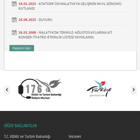
14.02.2025 -
ATATÜRK'ÜN MALATYA'YA GELİŞİNİN 94.YIL DÖNÜMÜ
KUTLANDI
24.04.2025 -
DUYURU
18.01.2008 -
MALATYA'DA TEMMUZ- AĞUSTOS AYLARINA AİT
KONSER-TİYATRO-ETKİNLİK LİSTESİ YAYINLANDI.
Hepsini Gör
DİĞER BAĞLANTILAR
T.C. Kültür ve Turizm Bakanlığı
Intranet